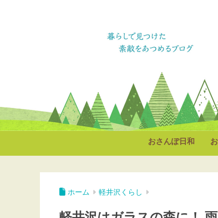
おさんぽ日和
お
ホーム
軽井沢くらし
軽井沢はガラスの森に！ 