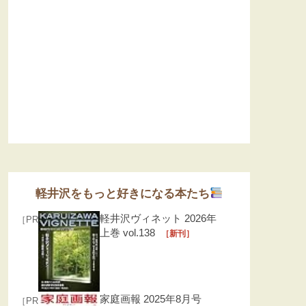
軽井沢をもっと好きになる本たち
軽井沢ヴィネット 2026年
［PR］
上巻 vol.138
［新刊］
家庭画報 2025年8月号
［PR］