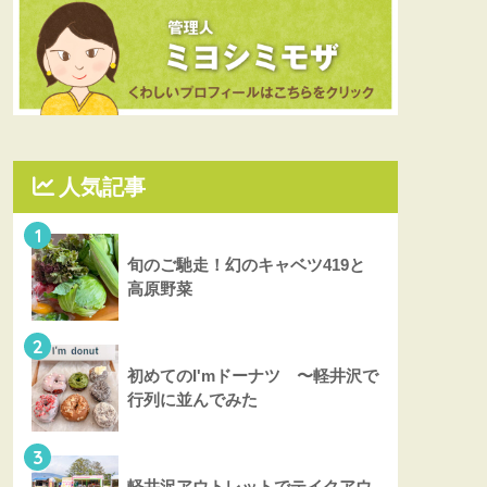
人気記事
1
旬のご馳走！幻のキャベツ419と
高原野菜
2
初めてのI'mドーナツ 〜軽井沢で
行列に並んでみた
3
軽井沢アウトレットでテイクアウ