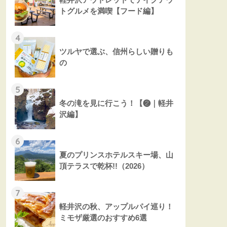
トグルメを満喫【フード編】
4
ツルヤで選ぶ、信州らしい贈りも
の
5
冬の滝を見に行こう！【❷｜軽井
沢編】
6
夏のプリンスホテルスキー場、山
頂テラスで乾杯!!（2026）
7
軽井沢の秋、アップルパイ巡り！
ミモザ厳選のおすすめ6選