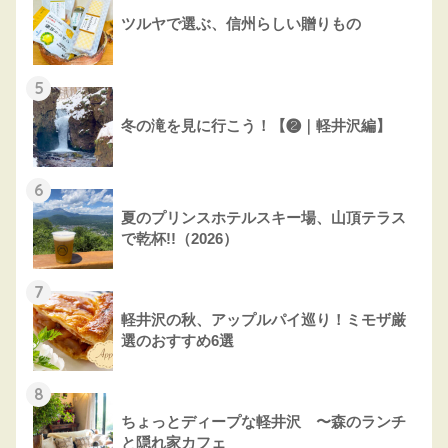
ツルヤで選ぶ、信州らしい贈りもの
5
冬の滝を見に行こう！【❷｜軽井沢編】
6
夏のプリンスホテルスキー場、山頂テラス
で乾杯!!（2026）
7
軽井沢の秋、アップルパイ巡り！ミモザ厳
選のおすすめ6選
8
ちょっとディープな軽井沢 〜森のランチ
と隠れ家カフェ