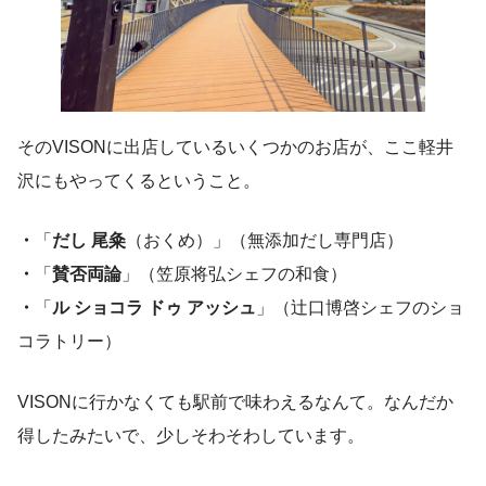
そのVISONに出店しているいくつかのお店が、ここ軽井
沢にもやってくるということ。
・
「
だし 尾粂
（おくめ）」（無添加だし専門店）
・
「
賛否両論
」（笠原将弘シェフの和食）
・
「
ル ショコラ ドゥ アッシュ
」（辻口博啓シェフのショ
コラトリー）
VISONに行かなくても駅前で味わえるなんて。なんだか
得したみたいで、少しそわそわしています。