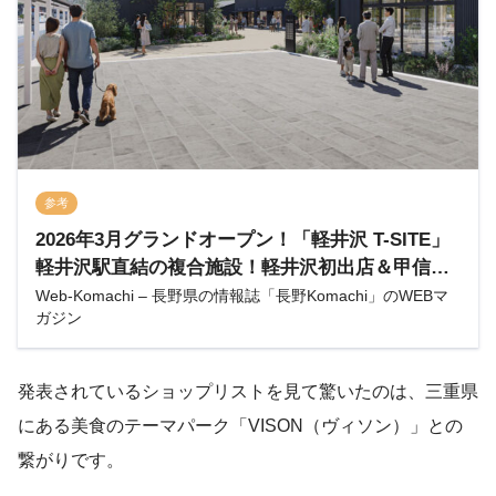
参考
2026年3月グランドオープン！「軽井沢 T-SITE」
軽井沢駅直結の複合施設！軽井沢初出店＆甲信越
初出店を含む16店舗が集結＠長野県・軽井沢町 –
Web-Komachi – 長野県の情報誌「長野Komachi」のWEBマ
ガジン
Web-Komachi
発表されているショップリストを見て驚いたのは、三重県
にある美食のテーマパーク「VISON（ヴィソン）」との
繋がりです。