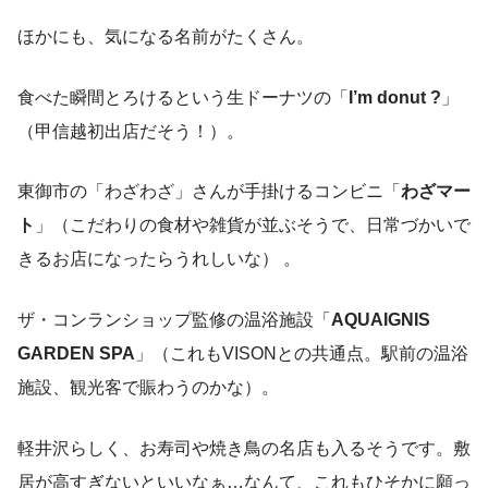
ほかにも、気になる名前がたくさん。
食べた瞬間とろけるという生ドーナツの「
I’m donut ?
」
（甲信越初出店だそう！）。
東御市の「わざわざ」さんが手掛けるコンビニ「
わざマー
ト
」（こだわりの食材や雑貨が並ぶそうで、日常づかいで
きるお店になったらうれしいな） 。
ザ・コンランショップ監修の温浴施設「
AQUAIGNIS
GARDEN SPA
」（これもVISONとの共通点。駅前の温浴
施設、観光客で賑わうのかな）。
軽井沢らしく、お寿司や焼き鳥の名店も入るそうです。敷
居が高すぎないといいなぁ…なんて、これもひそかに願っ