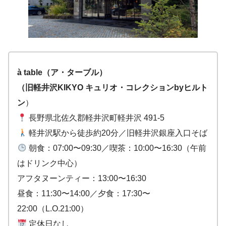
à table（ア・ターブル）
（旧軽井沢KIKYO キュリオ・コレクションbyヒルト
ン
）
長野県北佐久郡軽井沢町軽井沢 491-5
軽井沢駅から徒歩約20分／旧軽井沢銀座入口そば
朝食：07:00〜09:30／喫茶：10:00〜16:30（午前
はドリンク中心）
アフタヌーンティー：13:00〜16:30
昼食：11:30〜14:00／夕食：17:30〜
22:00（L.O.21:00）
定休日なし