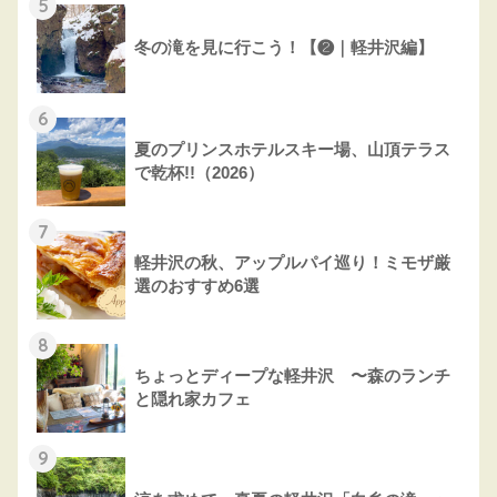
5
冬の滝を見に行こう！【❷｜軽井沢編】
6
夏のプリンスホテルスキー場、山頂テラス
で乾杯!!（2026）
7
軽井沢の秋、アップルパイ巡り！ミモザ厳
選のおすすめ6選
8
ちょっとディープな軽井沢 〜森のランチ
と隠れ家カフェ
9