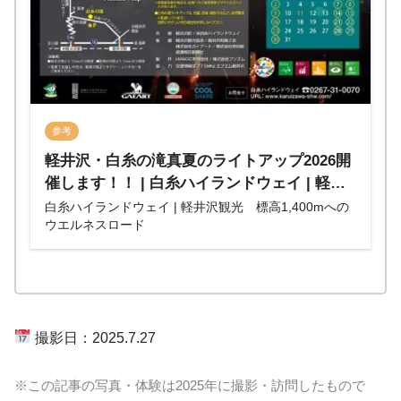
参考
軽井沢・白糸の滝真夏のライトアップ2026開
催します！！ | 白糸ハイランドウェイ | 軽井
沢観光 標高1,400mへのウエルネスロード
白糸ハイランドウェイ | 軽井沢観光 標高1,400mへの
ウエルネスロード
撮影日：2025.7.27
※この記事の写真・体験は2025年に撮影・訪問したもので