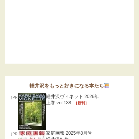
軽井沢をもっと好きになる本たち
軽井沢ヴィネット 2026年
［PR］
上巻 vol.138
［新刊］
家庭画報 2025年8月号
［PR］