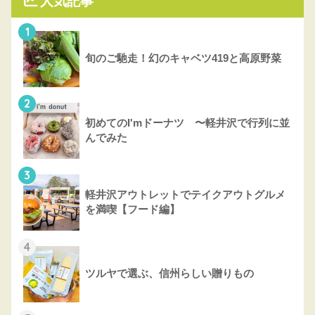
人気記事
1
旬のご馳走！幻のキャベツ419と高原野菜
2
初めてのI'mドーナツ 〜軽井沢で行列に並
んでみた
3
軽井沢アウトレットでテイクアウトグルメ
を満喫【フード編】
4
ツルヤで選ぶ、信州らしい贈りもの